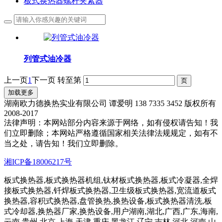
板式换热器螺杆夹紧器
列管式油冷器
上一页
1
下一页
转至第
加载更多
湖南欧力德换热实业有限公司 谭爱明 138 7335 3452 版权所有
2008-2017
法律声明：本网站部分内容来源于网络，如有侵权请告知！我
们立即删除；本网站严格遵循国家相关法律法规规定，如有不
当之处，请告知！我们立即删除。
湘ICP备18006217号
板式换热器,板式换热器机组,钛材板式换热器,板式冷凝器,全焊
接板式换热器,钎焊板式换热器,卫生级板式换热器,宽流道板式
换热器,容积式换热器,盘管换热,换热设备,板式换热器清洗,板
式冷却器,换热器厂家,换热设备,用户湖南,湖北,广西,广东,海南,
云南,贵州,北京,上海,天津,重庆,黑龙江,辽宁,吉林,河北,河南,山