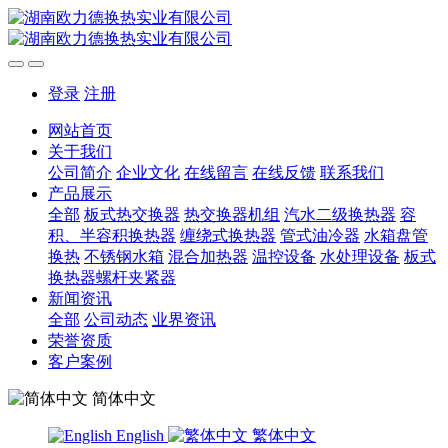
登录
注册
网站首页
关于我们
公司简介
企业文化
在线留言
在线反馈
联系我们
产品展示
全部
板式热交换器
热交换器机组
汽水二级换热器
容
积、半容积换热器
缠绕式换热器
管式油冷器
水箱盘管
换热
不锈钢水箱
混合加热器
温控设备
水处理设备
板式
换热器螺杆夹紧器
新闻资讯
全部
公司动态
业界资讯
荣誉资质
客户案例
简体中文
English
繁体中文