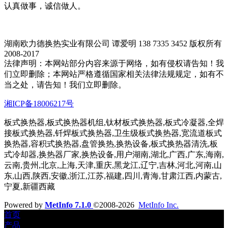
认真做事，诚信做人。
湖南欧力德换热实业有限公司 谭爱明 138 7335 3452 版权所有
2008-2017
法律声明：本网站部分内容来源于网络，如有侵权请告知！我
们立即删除；本网站严格遵循国家相关法律法规规定，如有不
当之处，请告知！我们立即删除。
湘ICP备18006217号
板式换热器,板式换热器机组,钛材板式换热器,板式冷凝器,全焊
接板式换热器,钎焊板式换热器,卫生级板式换热器,宽流道板式
换热器,容积式换热器,盘管换热,换热设备,板式换热器清洗,板
式冷却器,换热器厂家,换热设备,用户湖南,湖北,广西,广东,海南,
云南,贵州,北京,上海,天津,重庆,黑龙江,辽宁,吉林,河北,河南,山
东,山西,陕西,安徽,浙江,江苏,福建,四川,青海,甘肃江西,内蒙古,
宁夏,新疆西藏
Powered by
MetInfo 7.1.0
©2008-2026
MetInfo Inc.
首页
产品