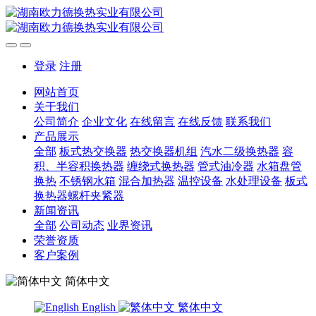
登录
注册
网站首页
关于我们
公司简介
企业文化
在线留言
在线反馈
联系我们
产品展示
全部
板式热交换器
热交换器机组
汽水二级换热器
容
积、半容积换热器
缠绕式换热器
管式油冷器
水箱盘管
换热
不锈钢水箱
混合加热器
温控设备
水处理设备
板式
换热器螺杆夹紧器
新闻资讯
全部
公司动态
业界资讯
荣誉资质
客户案例
简体中文
English
繁体中文